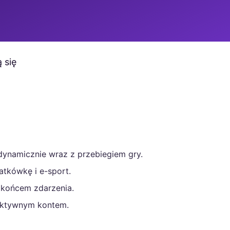
 się
 dynamicznie wraz z przebiegiem gry.
atkówkę i e-sport.
 końcem zdarzenia.
 aktywnym kontem.