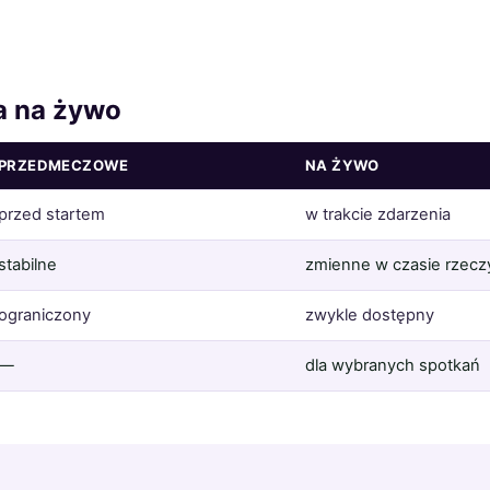
a na żywo
PRZEDMECZOWE
NA ŻYWO
przed startem
w trakcie zdarzenia
stabilne
zmienne w czasie rzec
ograniczony
zwykle dostępny
—
dla wybranych spotkań