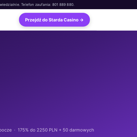
wiedzialnie. Telefon zaufania: 801 889 880.
Przejdź do Starda Casino →
ni robocze · 175% do 2250 PLN + 50 darmowych