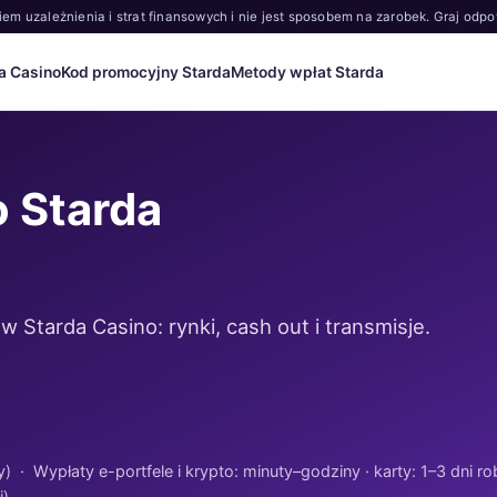
iem uzależnienia i strat finansowych i nie jest sposobem na zarobek. Graj odpo
a Casino
Kod promocyjny Starda
Metody wpłat Starda
 Starda
 Starda Casino: rynki, cash out i transmisje.
) · Wypłaty e-portfele i krypto: minuty–godziny · karty: 1–3 d
i)